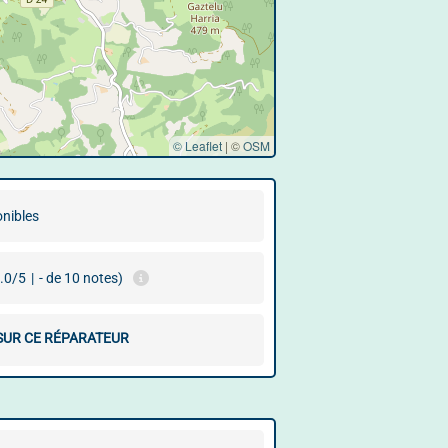
© Leaflet
|
©
OSM
onibles
.0/5
|
- de 10 notes)
 SUR CE RÉPARATEUR