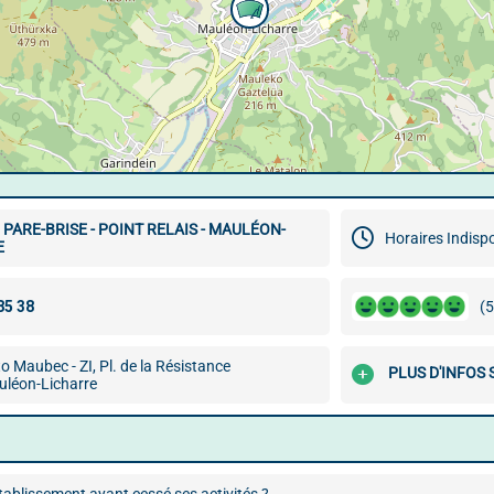
PARE-BRISE - POINT RELAIS - MAULÉON-
Horaires Indisp
E
(5
o Maubec - ZI, Pl. de la Résistance
PLUS D'INFOS
léon-Licharre